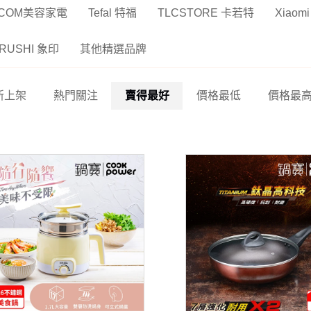
SCOM美容家電
Tefal 特福
TLCSTORE 卡若特
Xiaom
IRUSHI 象印
其他精選品牌
新上架
熱門關注
賣得最好
價格最低
價格最