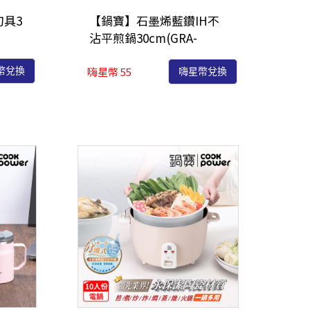
具3
【鍋寶】石墨烯藍鑽IH不
沾平煎鍋30cm(GRA-
66301)
嗨星幣 55
幣兌換
嗨星幣兌換