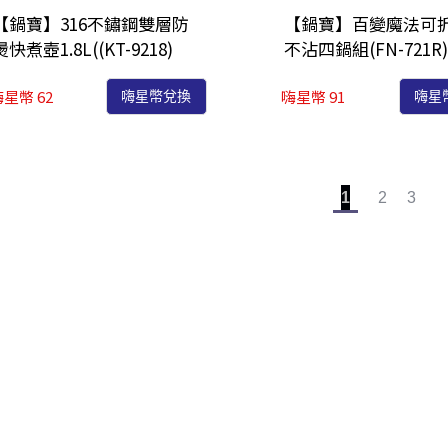
【鍋寶】316不鏽鋼雙層防
【鍋寶】百變魔法可
燙快煮壺1.8L((KT-9218)
不沾四鍋組(FN-721R
星幣 62
嗨星幣 91
嗨星幣兌換
嗨星
1
2
3