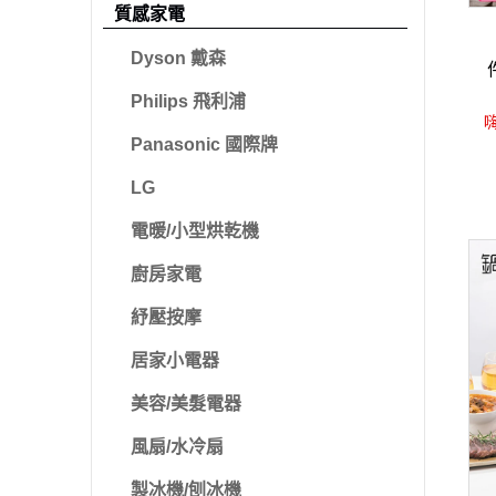
質感家電
Dyson 戴森
Philips 飛利浦
嗨
Panasonic 國際牌
LG
電暖/小型烘乾機
廚房家電
紓壓按摩
居家小電器
美容/美髮電器
風扇/水冷扇
製冰機/刨冰機