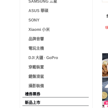
SAMSUNG 三星
ASUS 華碩
SONY
嗨
Xiaomi 小米
品牌音響
電玩主機
DJI 大疆 · GoPro
穿戴裝置
鍵盤滑鼠
攝影裝備
禮券票券
新品上市