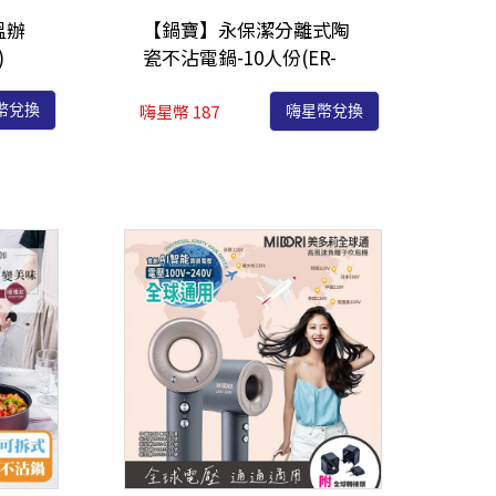
溫辦
【鍋寶】永保潔分離式陶
)
瓷不沾電鍋-10人份(ER-
1070/1071)
嗨星幣 187
幣兌換
嗨星幣兌換