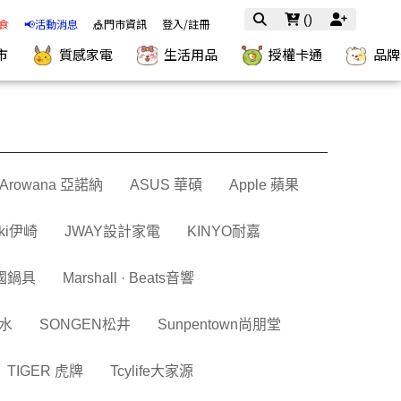
(
)
食
📢活動消息
🎪門市資訊
登入/註冊
市
質感家電
生活用品
授權卡通
品牌
Arowana 亞諾納
ASUS 華碩
Apple 蘋果
iiki伊崎
JWAY設計家電
KINYO耐嘉
韓國鍋具
Marshall · Beats音響
山水
SONGEN松井
Sunpentown尚朋堂
TIGER 虎牌
Tcylife大家源