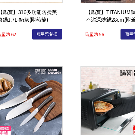
【鍋寶】316多功能防燙美
【鍋寶】TITANIUM
食鍋1.7L-奶茶(附蒸籠)
不沾深炒鍋28cm(附蓋
(BF-9311-9313)
(NST-98828)
星幣 62
嗨星幣 56
嗨星幣兌換
嗨星