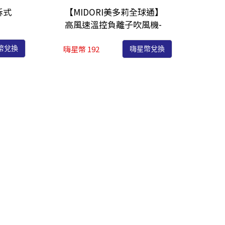
拆式
【MIDORI美多莉全球通】
)
高風速溫控負離子吹風機-
全配(EA-MDR162)
嗨星幣 192
幣兌換
嗨星幣兌換