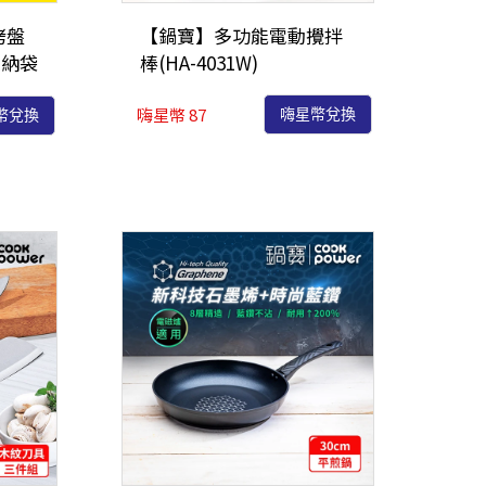
烤盤
【鍋寶】多功能電動攪拌
收納袋
棒(HA-4031W)
嗨星幣 87
嗨星幣兌換
幣兌換