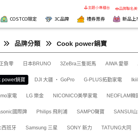
🕹️主題小專櫃台
🍩品牌聯名美
COSTCO限定
3C品牌
禮券票券
新品上
品牌分類
Cook power鍋寶
正負零
日本BRUNO
3ZeBra三隻斑馬
AIWA 愛華
k power鍋寶
DJI 大疆 ‧ GoPro
G-PLUS拓勤家電
Ik
omo家電
LG 樂金
NICONICO美學家電
NEOFLAM
asonic國際牌
Philips 飛利浦
SAMPO聲寶
SANSUI
ac西班牙
Samsung 三星
SONY 新力
TATUNG大同