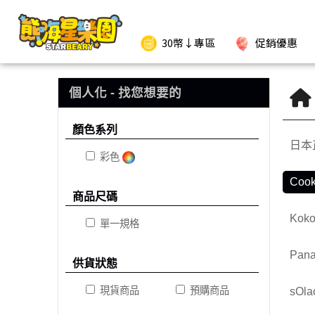
Cook power鍋寶 | 熊嗨星親子樂園夾娃娃機店
.
30幣↓專區
促銷優惠
個人化 - 找您想要的
顏色系列
日本
彩色
Coo
商品尺碼
Kok
單一規格
Pan
供貨狀態
現貨商品
預購商品
sOl