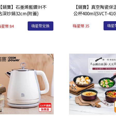
【鍋寶】石墨烯藍鑽IH不
【鍋寶】真空陶瓷保
沾深炒鍋32cm(附蓋)
公杯400ml(SVCT-410
(GRA-66320)
嗨星幣 35
星幣 84
嗨星
嗨星幣兌換