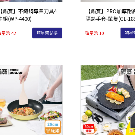
【鍋寶】不鏽鋼專業刀具4
【鍋寶】PRO加厚耐
件組(WP-4400)
隔熱手套-單隻(GL-183
星幣 42
嗨星幣 10
嗨星幣兌換
嗨星