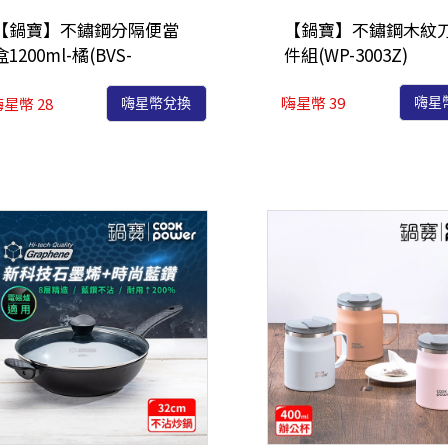
【鍋寶】不鏽鋼分隔便當
【鍋寶】不鏽鋼木紋刀
盒1200ml-橘(BVS-
件組(WP-3003Z)
0492OG)
嗨星幣 39
星幣 28
嗨星
嗨星幣兌換