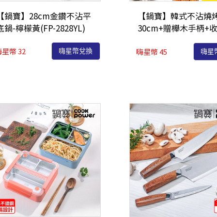
【鍋寶】28cm金鑽不沾平
【鍋寶】韓式不沾燒
底鍋-檸檬黃(FP-2828YL)
30cm+贈櫸木手柄+
(BKQ-0130)
星幣 32
嗨星幣 45
嗨星幣兌換
嗨星