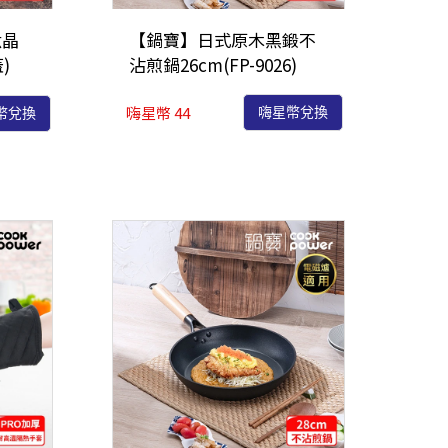
鈦晶
【鍋寶】日式原木黑鍛不
)
沾煎鍋26cm(FP-9026)
嗨星幣 44
嗨星幣兌換
幣兌換