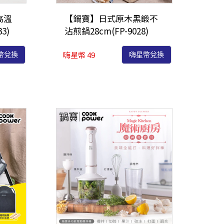
高溫
【鍋寶】日式原木黑鍛不
3)
沾煎鍋28cm(FP-9028)
嗨星幣 49
幣兌換
嗨星幣兌換