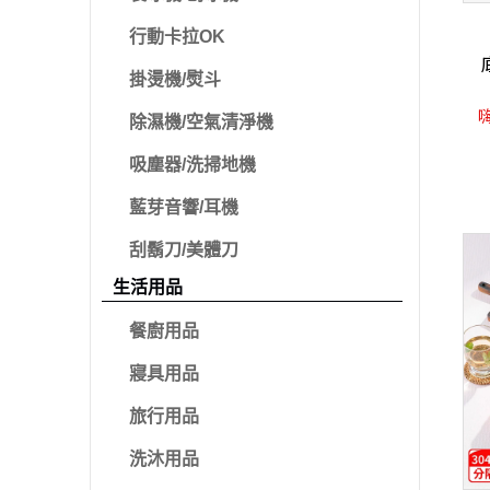
行動卡拉OK
掛燙機/熨斗
嗨
除濕機/空氣清淨機
吸塵器/洗掃地機
藍芽音響/耳機
刮鬍刀/美體刀
生活用品
餐廚用品
寢具用品
旅行用品
洗沐用品