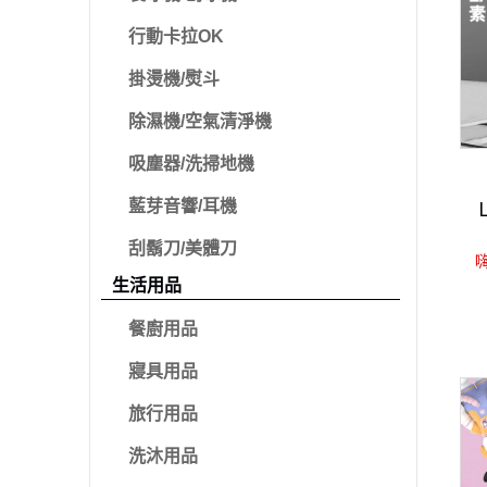
行動卡拉OK
掛燙機/熨斗
除濕機/空氣清淨機
吸塵器/洗掃地機
藍芽音響/耳機
刮鬍刀/美體刀
嗨
生活用品
餐廚用品
寢具用品
旅行用品
洗沐用品