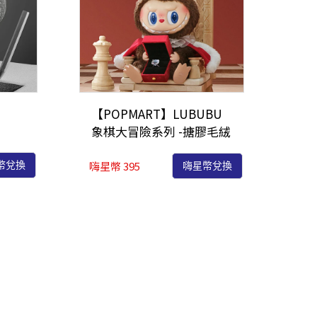
【POPMART】LUBUBU
象棋大冒險系列 -搪膠毛絨
吊卡-國王37cm (L1)
嗨星幣 395
幣兌換
嗨星幣兌換