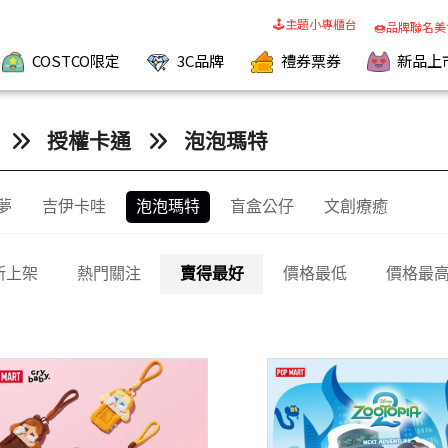
🕹️主題小專櫃台
🍩品牌聯名美
COSTCO限定
3C品牌
禮券票券
新品上
授權卡通
泡泡瑪特
夢
吉伊卡哇
泡泡瑪特
盲盒公仔
文創療癒
新上架
熱門關注
賣得最好
價格最低
價格最