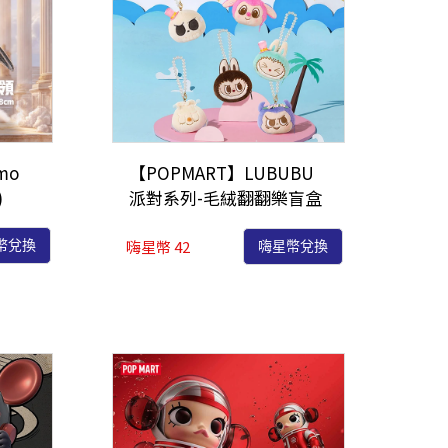
mo
【POPMART】LUBUBU
)
派對系列-毛絨翻翻樂盲盒
(M6)
嗨星幣 42
幣兌換
嗨星幣兌換