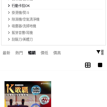
行動卡拉OK
掛燙機/熨斗
除濕機/空氣清淨機
吸塵器/洗掃地機
藍芽音響/耳機
刮鬍刀/美體刀
篩選
最新
熱門
暢銷
價低
價高