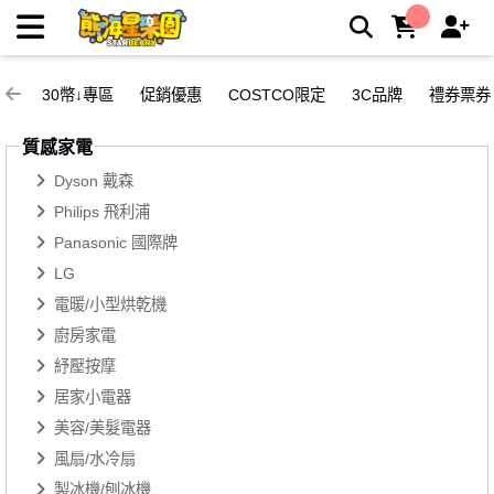
行動卡拉OK | 熊嗨星親子樂園夾娃娃機店
30幣↓專區
促銷優惠
COSTCO限定
3C品牌
禮券票券
質感家電
Dyson 戴森
Philips 飛利浦
Panasonic 國際牌
LG
電暖/小型烘乾機
廚房家電
紓壓按摩
居家小電器
美容/美髮電器
風扇/水冷扇
製冰機/刨冰機