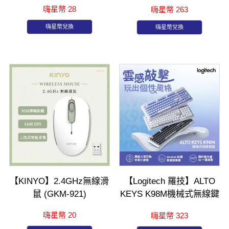
彩版 綠軸-中文
嗨星幣 28
嗨星幣 263
嗨星幣兌換
嗨星幣兌換
【KINYO】2.4GHz無線滑
【Logitech 羅技】ALTO
鼠 (GKM-921)
KEYS K98M機械式無線鍵
盤
嗨星幣 20
嗨星幣 323