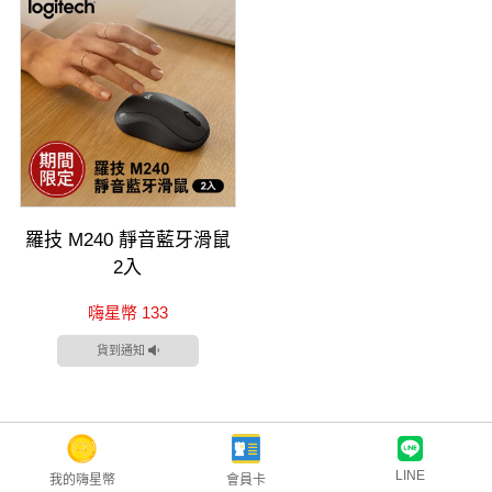
羅技 M240 靜音藍牙滑鼠
2入
嗨星幣 133
貨到通知
LINE
我的嗨星幣
會員卡