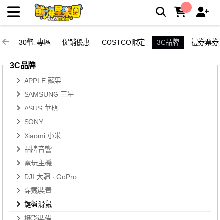
鍵盤滑鼠 | 熊嗨星親子樂園夾娃娃機店
30幣↓專區
促銷優惠
COSTCO限定
3C品牌
禮券票券
3C品牌
APPLE 蘋果
SAMSUNG 三星
ASUS 華碩
SONY
Xiaomi 小米
品牌音響
電玩主機
DJI 大疆 · GoPro
穿戴裝置
鍵盤滑鼠
攝影裝備