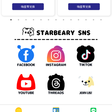
環)】
嗨星幣兌換
嗨星幣兌換