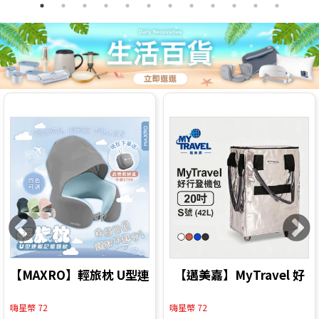
【MAXRO】輕旅枕 U型連
【邁美嘉】MyTravel 好
帽記憶頸枕 (MX-NP01)
行登機包 20吋 S號 (42L)
嗨星幣 72
嗨星幣 72
【加贈收納盒(有登山扣