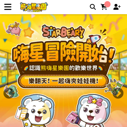
STARBEARY 熊嗨星親子樂園 夾娃娃機店，好夾推薦上萬件商
品夾娃娃零食樂園