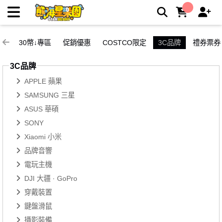
3C品牌 | 熊嗨星親子樂園夾娃娃機店
30幣↓專區
促銷優惠
COSTCO限定
3C品牌
禮券票券
3C品牌
APPLE 蘋果
SAMSUNG 三星
ASUS 華碩
SONY
Xiaomi 小米
品牌音響
電玩主機
DJI 大疆 · GoPro
穿戴裝置
鍵盤滑鼠
攝影裝備