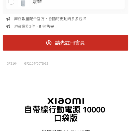
灰藍
庫存數量配合官方，會隨時更動請多多包涵
現貨僅剩2件，即將售完！
請先註冊會員
GF2104
GF2104Y007BG2