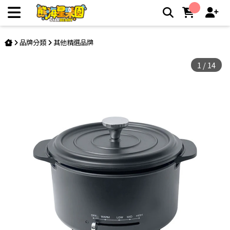
【日本山善YAMAZEN】多功能料理鍋 (YGD-D650TW) | 熊嗨
星親子樂園夾娃娃機店
品牌分類
其他精選品牌
1
/
14