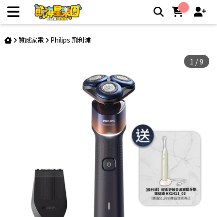
【Philips 飛利浦】X5012 電動刮鬍刀 + HX2411 音波牙刷組 |
熊嗨星親子樂園夾娃娃機店
質感家電
Philips 飛利浦
1
/
9