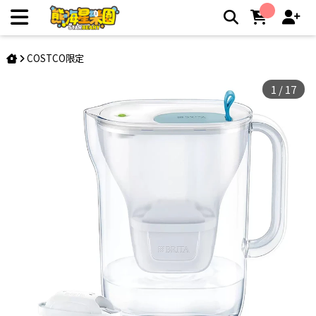
BRITA 純淨濾水壺3.6公升附十四入MAXTRA PRO濾芯 | 熊嗨
星親子樂園夾娃娃機店
COSTCO限定
1
/
17