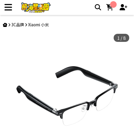
【小米】Xiaomi 智慧音頻眼鏡 | 熊嗨星親子樂園夾娃娃機店
3C品牌
Xiaomi 小米
1
/
8