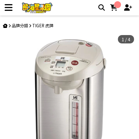
【虎牌TIGER】VE節能省電真空熱水瓶 3.0L日本製 (PVW-
B30R ) | 熊嗨星親子樂園夾娃娃機店
品牌分類
TIGER 虎牌
1
/
4